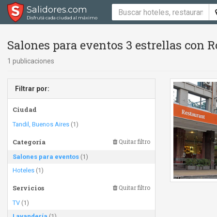
Salidores.com
Disfrutá cada ciudad al máximo
Salones para eventos 3 estrellas con R
1 publicaciones
Filtrar por:
Ciudad
Tandil, Buenos Aires
(1)
Categoría
Quitar filtro
Salones para eventos
(1)
Hoteles
(1)
Servicios
Quitar filtro
TV
(1)
Lavandería
(1)