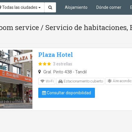
Todas las ciudades
Alojamiento
Dónde comer
oom service / Servicio de habitaciones,
Plaza Hotel
3 estrellas
Gral. Pinto 438 - Tandil
Aire acondic
Wi-Fi
Estacionamiento cubierto
Consultar disponibilidad