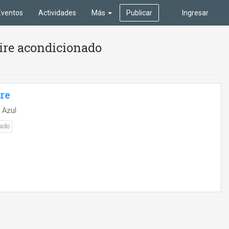
Eventos
Actividades
Más
Publicar
Ingresar
ire acondicionado
bre
 Azul
nado