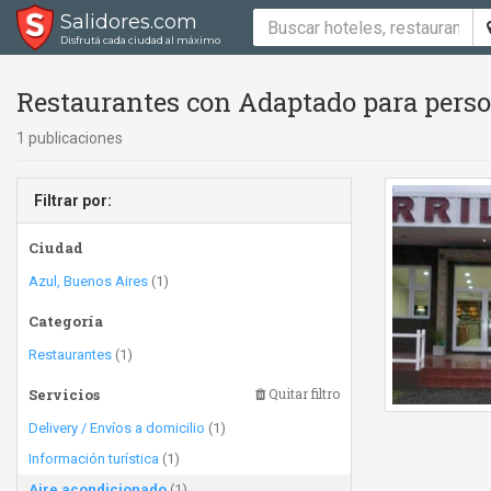
Salidores.com
Disfrutá cada ciudad al máximo
Restaurantes con Adaptado para perso
1 publicaciones
Filtrar por:
Ciudad
Azul, Buenos Aires
(1)
Categoría
Restaurantes
(1)
Servicios
Quitar filtro
Delivery / Envíos a domicilio
(1)
Información turística
(1)
Aire acondicionado
(1)