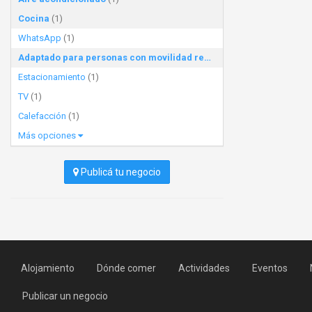
Cocina
(1)
WhatsApp
(1)
Adaptado para personas con movilidad reducida
(1)
Estacionamiento
(1)
TV
(1)
Calefacción
(1)
Más opciones
Publicá tu negocio
Alojamiento
Dónde comer
Actividades
Eventos
Publicar un negocio