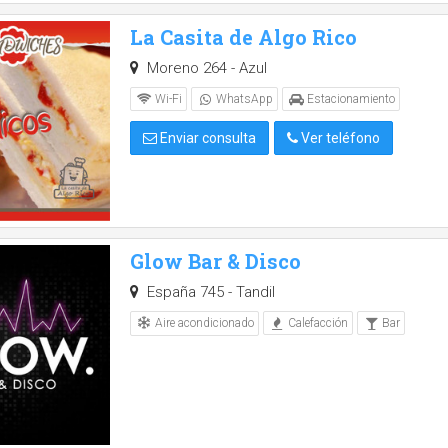
La Casita de Algo Rico
Moreno 264 - Azul
Wi-Fi
WhatsApp
Estacionamiento
Enviar consulta
Ver teléfono
Glow Bar & Disco
España 745 - Tandil
Aire acondicionado
Calefacción
Bar