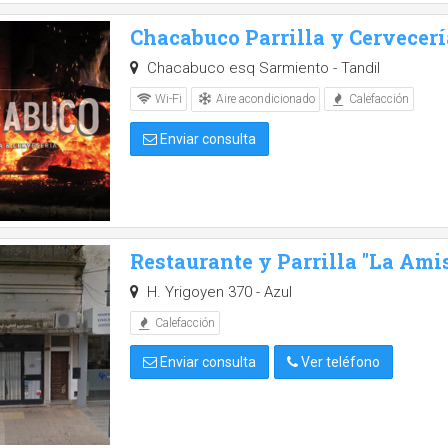
Chacabuco Parrilla y Cervecerí
Chacabuco esq Sarmiento - Tandil
Aire acondicionado
Wi-Fi
Calefacción
Enviar consulta
Restaurante y Parrilla "La Ami
H. Yrigoyen 370 - Azul
Calefacción
Enviar consulta
Ver teléfono