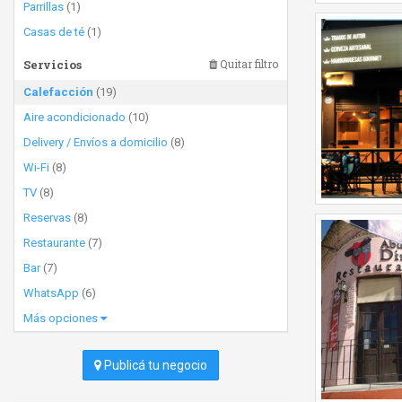
Parrillas
(1)
Casas de té
(1)
Servicios
Quitar filtro
Calefacción
(19)
Aire acondicionado
(10)
Delivery / Envíos a domicilio
(8)
Wi-Fi
(8)
TV
(8)
Reservas
(8)
Restaurante
(7)
Bar
(7)
WhatsApp
(6)
Más opciones
Publicá tu negocio