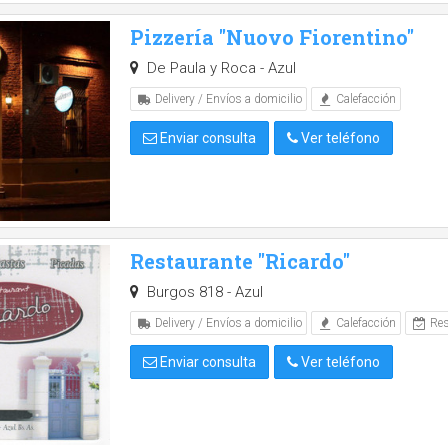
Pizzería "Nuovo Fiorentino"
De Paula y Roca - Azul
Delivery / Envíos a domicilio
Calefacción
Enviar consulta
Ver teléfono
Restaurante "Ricardo"
Burgos 818 - Azul
Delivery / Envíos a domicilio
Calefacción
Res
Enviar consulta
Ver teléfono