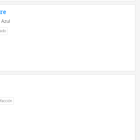
bre
 Azul
nado
facción