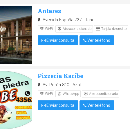
Antares
Avenida España 737 - Tandil
Aire acondicionado
Wi-Fi
Tarjeta de crédito
Enviar consulta
Ver teléfono
Pizzeria Karibe
Av. Perón 840 - Azul
Aire acondicionado
Wi-Fi
WhatsApp
Enviar consulta
Ver teléfono