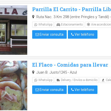
Parrilla El Carrito - Parrilla Li
Ruta Nac. 3 Km 298 (entre Pringles y Tandil) -
Aire acondicio
WhatsApp
Estacionamiento
Enviar consulta
Ver teléfono
El Flaco - Comidas para llevar
Juan B. Justo1245 - Azul
WhatsApp
Delivery / Envíos a domicilio
Cale
Enviar consulta
Ver teléfono