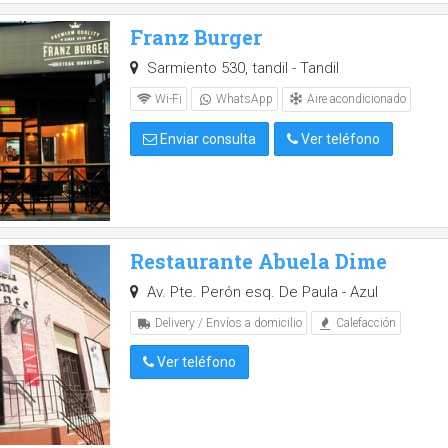
Franz Burger
Sarmiento 530, tandil - Tandil
Aire acondicionado
Wi-Fi
WhatsApp
Enviar consulta
Ver teléfono
Restaurante Abuela Dime
Av. Pte. Perón esq. De Paula - Azul
Delivery / Envíos a domicilio
Calefacción
Ver teléfono