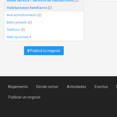
Room service / Servicio de habitaciones
(2)
Habitaciones familiares
(2)
Aire acondicionado
(2)
Baño privado
(2)
Teléfono
(2)
Más opciones
Publicá tu negocio
Alojamiento
Dónde comer
Actividades
Eventos
Publicar un negocio