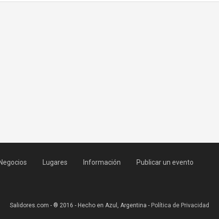
Negocios
Lugares
Información
Publicar un evento
Salidores.com - ® 2016 - Hecho en Azul, Argentina -
Política de Privacidad