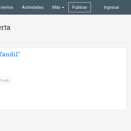
Eventos
Actividades
Más
Publicar
Ingresar
erta
Tandil"
cluido