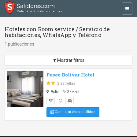
Salidores.com
Toggl
Disfrutá cada ciudad al máximo
navig
Hoteles con Room service / Servicio de
habitaciones, WhatsApp y Teléfono
1 publicaciones
Mostrar filtros
Paseo Bolívar Hotel
2 estrellas
Bolívar 543 - Azul
Consultar disponibilidad