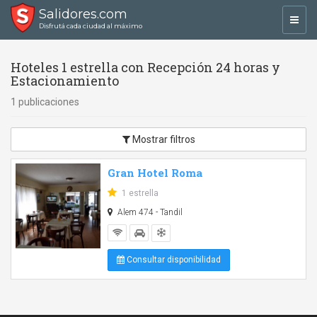
Salidores.com
Toggl
Disfrutá cada ciudad al máximo
navig
Hoteles 1 estrella con Recepción 24 horas y
Estacionamiento
1 publicaciones
Mostrar filtros
Gran Hotel Roma
1 estrella
Alem 474 - Tandil
Consultar disponibilidad