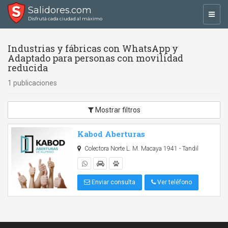
Salidores.com
Toggl
Disfrutá cada ciudad al máximo
navig
Industrias y fábricas con WhatsApp y
Adaptado para personas con movilidad
reducida
1 publicaciones
Mostrar filtros
Kabod Aberturas
Colectora Norte L. M. Macaya 1941 - Tandil
Enviar consulta
Ver teléfono