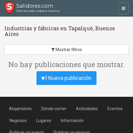
Salidores.com
Toggl
Disfrutá cada ciudad al máximo
navig
Industrias y fábricas en Tapalqué, Buenos
Aires
Mostrar filtros
No hay publicaciones que mostrar.
Nueva publicación
Alojamiento
Dónde comer
Actividades
Eventos
Negocios
Lugares
Información
Publicar un evento
Publicar un negocio