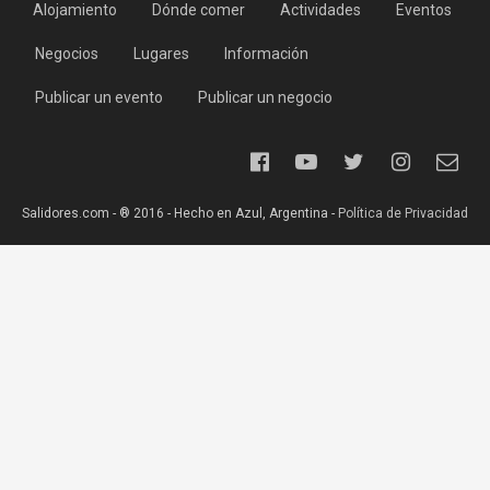
Alojamiento
Dónde comer
Actividades
Eventos
Negocios
Lugares
Información
Publicar un evento
Publicar un negocio
Salidores.com - ® 2016 - Hecho en Azul, Argentina -
Política de Privacidad