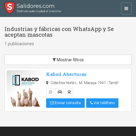
Salidores.com
Toggl
Disfrutá cada ciudad al máximo
navig
Industrias y fábricas con WhatsApp y Se
aceptan mascotas
1 publicaciones
Mostrar filtros
Kabod Aberturas
Colectora Norte L. M. Macaya 1941 - Tandil
Enviar consulta
Ver teléfono