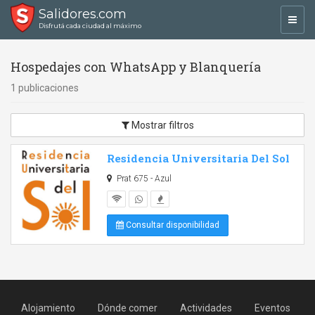
Salidores.com
Toggl
Disfrutá cada ciudad al máximo
navig
Hospedajes con WhatsApp y Blanquería
1 publicaciones
Mostrar filtros
Residencia Universitaria Del Sol
Prat 675 - Azul
Consultar disponibilidad
Alojamiento
Dónde comer
Actividades
Eventos