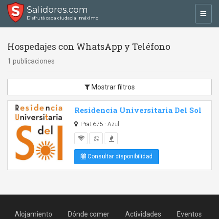
Salidores.com
Toggl
Disfrutá cada ciudad al máximo
navig
Hospedajes con WhatsApp y Teléfono
1 publicaciones
Mostrar filtros
Residencia Universitaria Del Sol
Prat 675 - Azul
Consultar disponibilidad
Alojamiento
Dónde comer
Actividades
Eventos