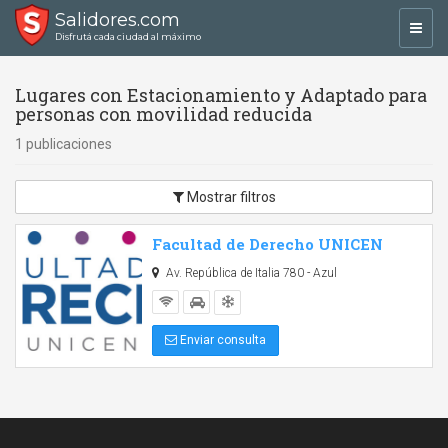
Salidores.com
Toggl
Disfrutá cada ciudad al máximo
navig
Lugares con Estacionamiento y Adaptado para
personas con movilidad reducida
1 publicaciones
Mostrar filtros
Facultad de Derecho UNICEN
Av. República de Italia 780 - Azul
Enviar consulta