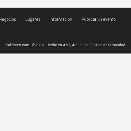
Negocios
Lugares
Información
Publicar un evento
Salidores.com - ® 2016 - Hecho en Azul, Argentina -
Política de Privacidad