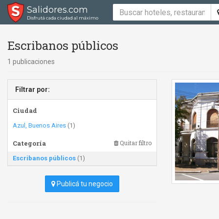
Salidores.com
Disfrutá cada ciudad al máximo
Escribanos públicos
1 publicaciones
Filtrar por:
Ciudad
Azul, Buenos Aires
(1)
Categoría
Quitar filtro
Escribanos públicos
(1)
Publicá tu negocio