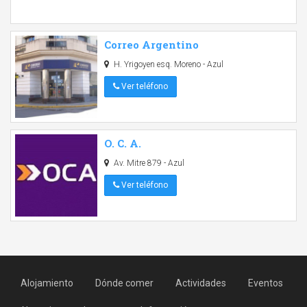
Correo Argentino
H. Yrigoyen esq. Moreno - Azul
Ver teléfono
O. C. A.
Av. Mitre 879 - Azul
Ver teléfono
Alojamiento
Dónde comer
Actividades
Eventos