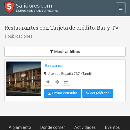
Salidores.com
Toggl
Disfrutá cada ciudad al máximo
navig
Restaurantes con Tarjeta de crédito, Bar y TV
1 publicaciones
Mostrar filtros
Antares
Avenida España 737 - Tandil
Enviar consulta
Ver teléfono
Alojamiento
Dónde comer
Actividades
Eventos