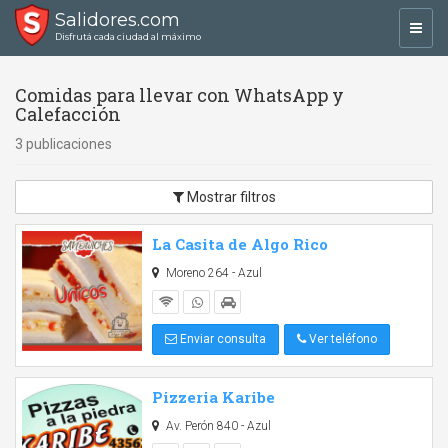
Salidores.com
Toggl
Disfrutá cada ciudad al máximo
navig
Comidas para llevar con WhatsApp y
Calefacción
3 publicaciones
Mostrar filtros
La Casita de Algo Rico
Moreno 264 - Azul
Enviar consulta
Ver teléfono
Pizzeria Karibe
Av. Perón 840 - Azul