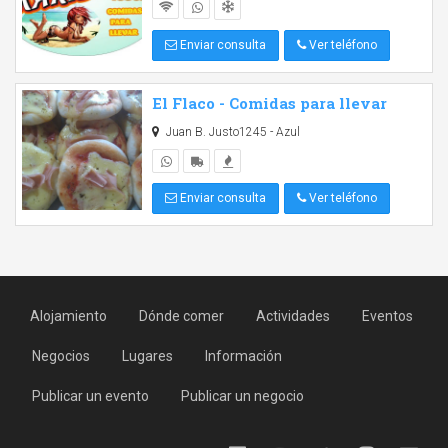
Enviar consulta
Ver teléfono
El Flaco - Comidas para llevar
Juan B. Justo1245 - Azul
Enviar consulta
Ver teléfono
Alojamiento
Dónde comer
Actividades
Eventos
Negocios
Lugares
Información
Publicar un evento
Publicar un negocio