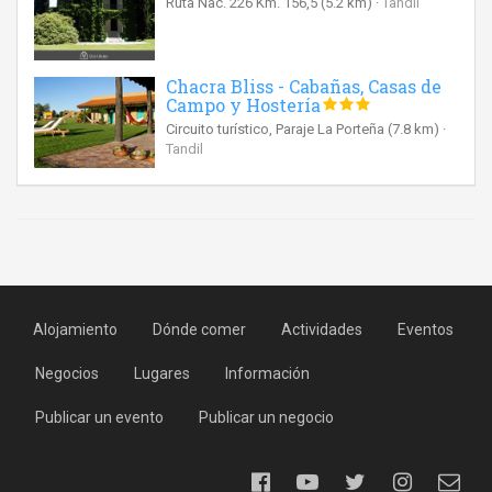
Ruta Nac. 226 Km. 156,5
(5.2 km)
Tandil
Chacra Bliss - Cabañas, Casas de
Campo y Hostería
Circuito turístico, Paraje La Porteña
(7.8 km)
Tandil
Alojamiento
Dónde comer
Actividades
Eventos
Negocios
Lugares
Información
Publicar un evento
Publicar un negocio