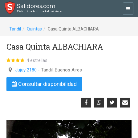
Salidores.com
Toggl
Disfrutá cada ciudad al máximo
navig
Tandil
Quintas
Casa Quinta ALBACHIARA
Casa Quinta ALBACHIARA
4 estrellas
Jujuy 2180
- Tandil, Buenos Aires
Consultar disponibilidad