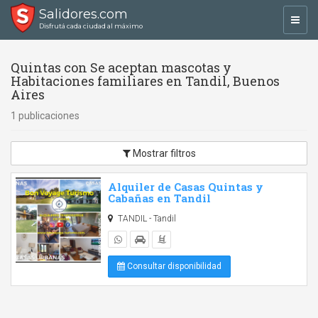
Salidores.com
Toggl
Disfrutá cada ciudad al máximo
navig
Quintas con Se aceptan mascotas y
Habitaciones familiares en Tandil, Buenos
Aires
1 publicaciones
Mostrar filtros
Alquiler de Casas Quintas y
Cabañas en Tandil
TANDIL - Tandil
Consultar disponibilidad