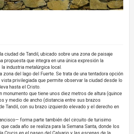
la ciudad de Tandil, ubicado sobre una zona de paisaje
na propuesta que integra en una única expresión la
a industria metalúrgica local.
 zona del lago del Fuerte. Se trata de una tentadora opción
a vista privilegiada que permite observar la ciudad desde lo
eva hasta el Cristo.
, un monumento que tiene unos diez metros de altura (quince
ros y medio de ancho (distancia entre sus brazos
de Tandil, con su brazo izquierdo elevado y el derecho en
ancisco— forma parte también del circuito de turisimo
ia que cada año se realiza para la Semana Santa, donde los
Vía Crucis en el paseo del Calvario y las escenas de la