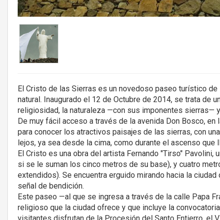
El Cristo de las Sierras es un novedoso paseo turístico de 
natural. Inaugurado el 12 de Octubre de 2014, se trata de u
religiosidad, la naturaleza —con sus imponentes sierras— y l
De muy fácil acceso a través de la avenida Don Bosco, en la
para conocer los atractivos paisajes de las sierras, con un
lejos, ya sea desde la cima, como durante el ascenso que ll
El Cristo es una obra del artista Fernando "Tirso" Pavolini
si se le suman los cinco metros de su base), y cuatro met
extendidos). Se encuentra erguido mirando hacia la ciudad 
señal de bendición.
Este paseo —al que se ingresa a través de la calle Papa Fr
religioso que la ciudad ofrece y que incluye la convocator
visitantes disfrutan de la Procesión del Santo Entierro, el 