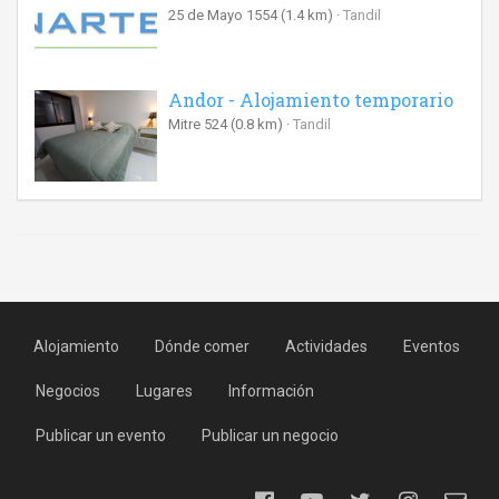
25 de Mayo 1554
(1.4 km)
Tandil
Andor - Alojamiento temporario
Mitre 524
(0.8 km)
Tandil
Alojamiento
Dónde comer
Actividades
Eventos
Negocios
Lugares
Información
Publicar un evento
Publicar un negocio