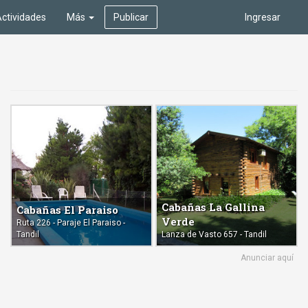
ctividades
Más
Publicar
Ingresar
Cabañas La Gallina
Cabañas El Paraiso
Verde
Ruta 226 - Paraje El Paraiso -
Tandil
Lanza de Vasto 657 - Tandil
Anunciar aquí