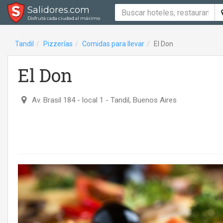
Salidores.com
Disfrutá cada ciudad al máximo
Tandil
Pizzerías
Comidas para llevar
El Don
El Don
Av. Brasil 184 - local 1
- Tandil, Buenos Aires