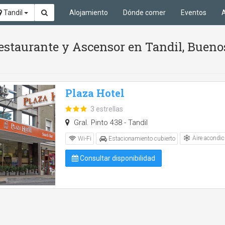
Tandil
Alojamiento
Dónde comer
Eventos
A
Restaurante y Ascensor en Tandil, Bueno
Plaza Hotel
3 estrellas
Gral. Pinto 438 - Tandil
Aire acondic
Wi-Fi
Estacionamiento cubierto
Consultar disponibilidad