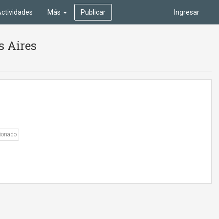
ctividades
Más
Publicar
Ingresar
s Aires
ionado