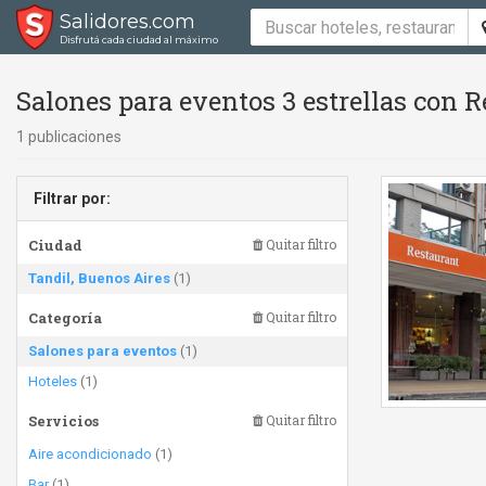
Salidores.com
Disfrutá cada ciudad al máximo
Salones para eventos 3 estrellas con 
1 publicaciones
Filtrar por:
Ciudad
Quitar filtro
Tandil, Buenos Aires
(1)
Categoría
Quitar filtro
Salones para eventos
(1)
Hoteles
(1)
Servicios
Quitar filtro
Aire acondicionado
(1)
Bar
(1)