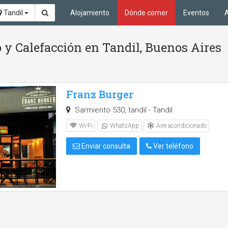
Tandil
Alojamiento
Dónde comer
Eventos
A
 y Calefacción en Tandil, Buenos Aires
Franz Burger
Sarmiento 530, tandil - Tandil
Aire acondicionado
Wi-Fi
WhatsApp
Enviar consulta
Ver teléfono