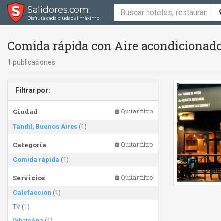
Salidores.com
Disfrutá cada ciudad al máximo
Comida rápida con Aire acondicionado
1 publicaciones
Filtrar por:
Ciudad
Quitar filtro
Tandil, Buenos Aires
(1)
Categoría
Quitar filtro
Comida rápida
(1)
Servicios
Quitar filtro
Calefacción
(1)
TV
(1)
WhatsApp
(1)