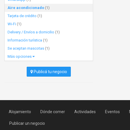
Aire acondicionado
(1)
Tarjeta de crédito
(1)
Wi-Fi
(1)
Delivery / Envíos a domicilio
(1)
Información turística
(1)
Se aceptan mascotas
(1)
Más opciones
Publicá tu negocio
Alojamiento
Dónde comer
Actividades
Eventos
Publicar un negocio