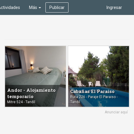
ctividades
Más
Publicar
Ingresar
Andor - Alojamiento
Cabañas El Paraiso
temporario
Ruta 226 - Paraje El Paraiso -
Mitre 524 - Tandil
Tandil
Anunciar aquí