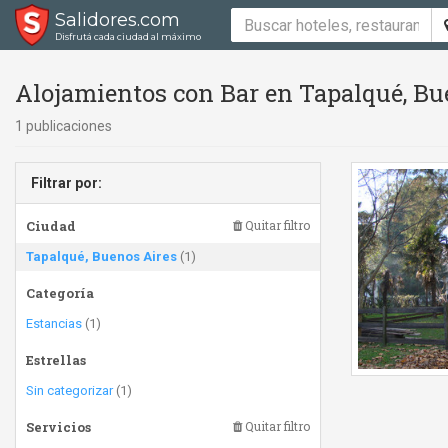
Salidores.com
Disfrutá cada ciudad al máximo
Alojamientos con Bar en Tapalqué, Bu
1 publicaciones
Filtrar por:
Ciudad
Quitar filtro
Tapalqué, Buenos Aires
(1)
Categoría
Estancias
(1)
Estrellas
Sin categorizar
(1)
Servicios
Quitar filtro