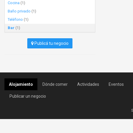
Cocina
(1)
Baño privado
(1)
Teléfono
(1)
Bar
(1)
Publicá tu negocio
Alojamiento
Dónde comer
Actividades
Eventos
Publicar un negocio
S