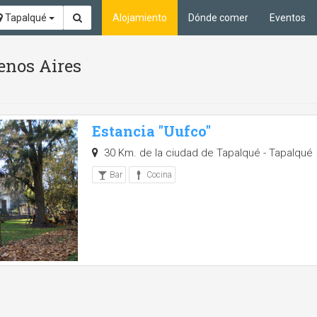
Tapalqué
Alojamiento
Dónde comer
Eventos
enos Aires
Estancia "Uufco"
30 Km. de la ciudad de Tapalqué - Tapalqué
Bar
Cocina