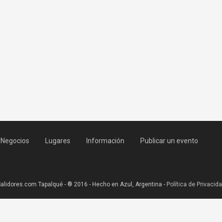
Negocios
Lugares
Información
Publicar un evento
alidores.com Tapalqué - ® 2016 - Hecho en Azul, Argentina -
Política de Privacid