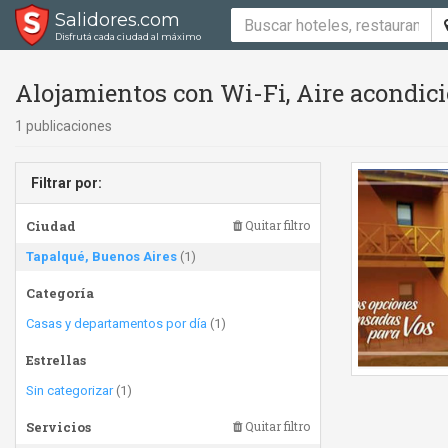
Salidores.com
Disfrutá cada ciudad al máximo
Alojamientos con Wi-Fi, Aire acondici
1 publicaciones
Filtrar por:
Ciudad
Quitar filtro
Tapalqué, Buenos Aires
(1)
Categoría
Casas y departamentos por día
(1)
Estrellas
Sin categorizar
(1)
Servicios
Quitar filtro