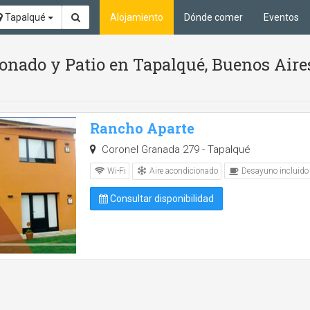
Tapalqué
Alojamiento
Dónde comer
Eventos
onado y Patio en Tapalqué, Buenos Aire
Rancho Aparte
Coronel Granada 279 - Tapalqué
Aire acondicionado
Wi-Fi
Desayuno incluido
Consultar disponibilidad