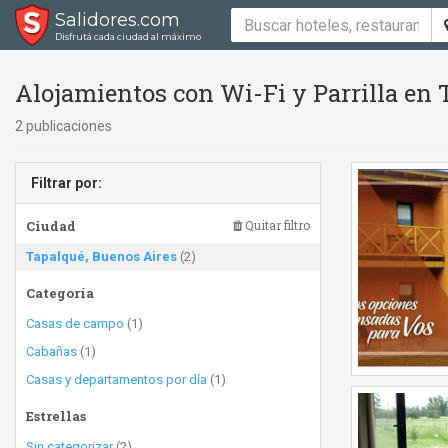
Salidores.com
Disfrutá cada ciudad al máximo
Alojamientos con Wi-Fi y Parrilla en 
2 publicaciones
Filtrar por:
Ciudad
Quitar filtro
Tapalqué, Buenos Aires
(2)
Categoría
Casas de campo
(1)
Cabañas
(1)
Casas y departamentos por día
(1)
Estrellas
Sin categorizar
(2)