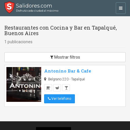
Salidores.com
Toggl
Disfrutá cada ciudad al máximo
navig
Restaurantes con Cocina y Bar en Tapalqué,
Buenos Aires
1 publicaciones
Mostrar filtros
Antonino Bar & Cafe
Belgrano 220 - Tapalqué
Ver teléfono