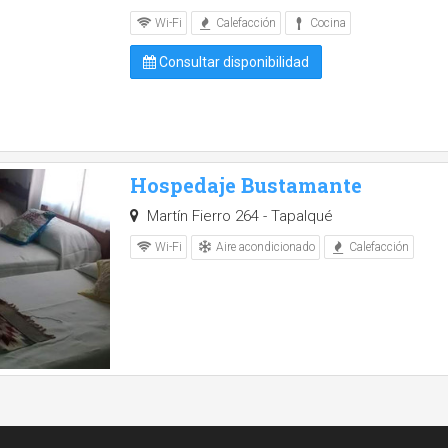
Wi-Fi
Calefacción
Cocina
Consultar disponibilidad
Hospedaje Bustamante
Martín Fierro 264 - Tapalqué
Aire acondicionado
Wi-Fi
Calefacción