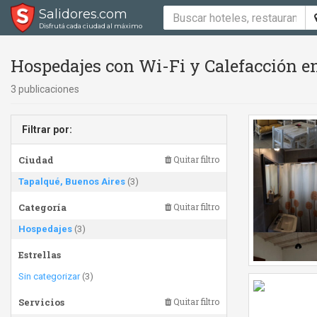
Salidores.com
Disfrutá cada ciudad al máximo
Hospedajes con Wi-Fi y Calefacción e
3 publicaciones
Filtrar por:
Ciudad
Quitar filtro
Tapalqué, Buenos Aires
(3)
Categoría
Quitar filtro
Hospedajes
(3)
Estrellas
Sin categorizar
(3)
Servicios
Quitar filtro