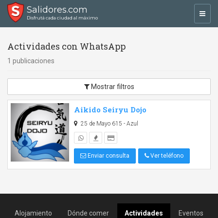
Salidores.com
Toggl
Disfrutá cada ciudad al máximo
navig
Actividades con WhatsApp
1 publicaciones
Mostrar filtros
Aikido Seiryu Dojo
25 de Mayo 615 - Azul
Enviar consulta
Ver teléfono
Alojamiento
Dónde comer
Actividades
Eventos