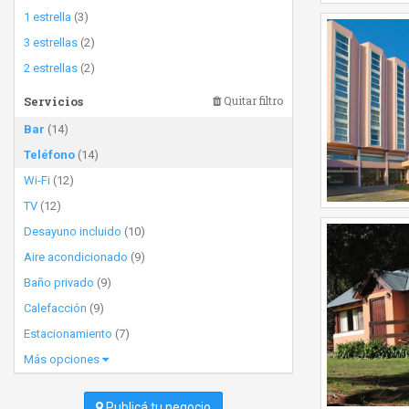
1 estrella
(3)
3 estrellas
(2)
2 estrellas
(2)
Servicios
Quitar filtro
Bar
(14)
Teléfono
(14)
Wi-Fi
(12)
TV
(12)
Desayuno incluido
(10)
Aire acondicionado
(9)
Baño privado
(9)
Calefacción
(9)
Estacionamiento
(7)
Más opciones
Publicá tu negocio