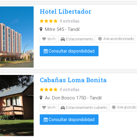
Hotel Libertador
4 estrellas
Mitre 545 - Tandil
Aire acondicionado
Wi-Fi
Estacionamiento
Consultar disponibilidad
Cabañas Loma Bonita
4 estrellas
Av. Don Bosco 1750 - Tandil
Aire acondic
Wi-Fi
Estacionamiento cubierto
Consultar disponibilidad