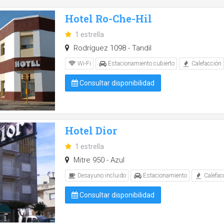
Hotel Ro-Che-Hil
1 estrella
Rodríguez 1098 - Tandil
Wi-Fi
Estacionamiento cubierto
Calefacción
Consultar disponibilidad
Hotel Dior
1 estrella
Mitre 950 - Azul
Desayuno incluido
Estacionamiento
Calefac
Consultar disponibilidad