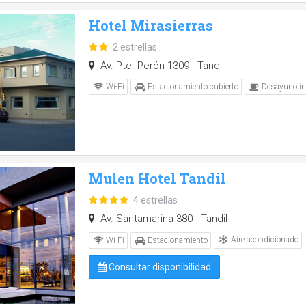
Hotel Mirasierras
2 estrellas
Av. Pte. Perón 1309 - Tandil
Wi-Fi
Estacionamiento cubierto
Desayuno in
Mulen Hotel Tandil
4 estrellas
Av. Santamarina 380 - Tandil
Aire acondicionado
Wi-Fi
Estacionamiento
Consultar disponibilidad