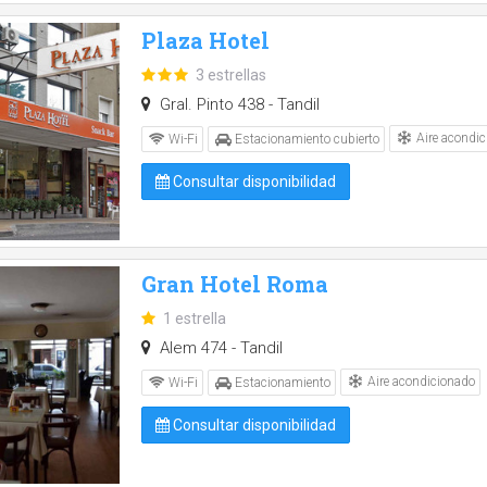
Plaza Hotel
3 estrellas
Gral. Pinto 438 - Tandil
Aire acondic
Wi-Fi
Estacionamiento cubierto
Consultar disponibilidad
Gran Hotel Roma
1 estrella
Alem 474 - Tandil
Aire acondicionado
Wi-Fi
Estacionamiento
Consultar disponibilidad