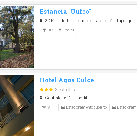
Estancia "Uufco"
30 Km. de la ciudad de Tapalqué - Tapalqué
Bar
Cocina
Hotel Agua Dulce
3 estrellas
Garibaldi 641 - Tandil
Wi-Fi
Estacionamiento cubierto
Estacionami