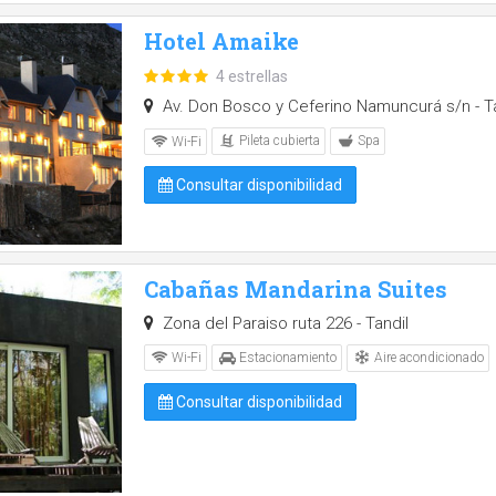
Hotel Amaike
4 estrellas
Av. Don Bosco y Ceferino Namuncurá s/n - Ta
Pileta cubierta
Spa
Wi-Fi
Consultar disponibilidad
Cabañas Mandarina Suites
Zona del Paraiso ruta 226 - Tandil
Aire acondicionado
Wi-Fi
Estacionamiento
Consultar disponibilidad