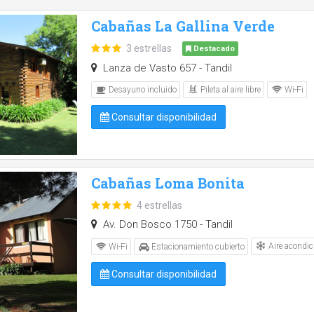
Cabañas La Gallina Verde
3 estrellas
Destacado
Lanza de Vasto 657 - Tandil
Pileta al aire libre
Desayuno incluido
Wi-Fi
Consultar disponibilidad
Cabañas Loma Bonita
4 estrellas
Av. Don Bosco 1750 - Tandil
Aire acondic
Wi-Fi
Estacionamiento cubierto
Consultar disponibilidad