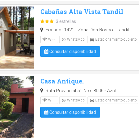
Cabañas Alta Vista Tandil
3 estrellas
Ecuador 1421 - Zona Don Bosco - Tandil
Wi-Fi
WhatsApp
Estacionamiento cubierto
Consultar disponibilidad
Casa Antique.
Ruta Provincial 51 Nro. 3006 - Azul
Wi-Fi
WhatsApp
Estacionamiento cubierto
Consultar disponibilidad