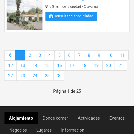
a 8 km. de la ciudad - Olavarría
Consultar disponibilidad
1
2
3
4
5
6
7
8
9
10
11
12
13
14
15
16
17
18
19
20
21
22
23
24
25
Página 1 de 25
Alojamiento
Dónde comer
Actividades
Eventos
Negocios
Lugares
Información