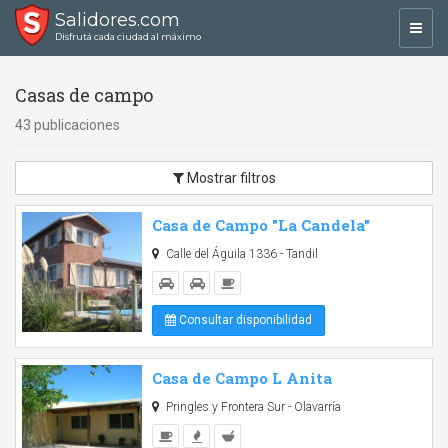
Salidores.com
Toggl
Disfrutá cada ciudad al máximo
navig
Casas de campo
43 publicaciones
Mostrar filtros
Casa de Campo "La Candela"
Calle del Águila 1336 - Tandil
Consultar disponibilidad
Casa de Campo L Anita
Pringles y Frontera Sur - Olavarría