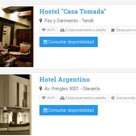
Hostel "Casa Tomada"
Paz y Sarmiento - Tandil
Wi-Fi
Estacionamiento cubierto
Desayuno in
Consultar disponibilidad
Hotel Argentino
Av. Pringles 3001 - Olavarría
Aire acondic
Wi-Fi
Estacionamiento cubierto
Consultar disponibilidad