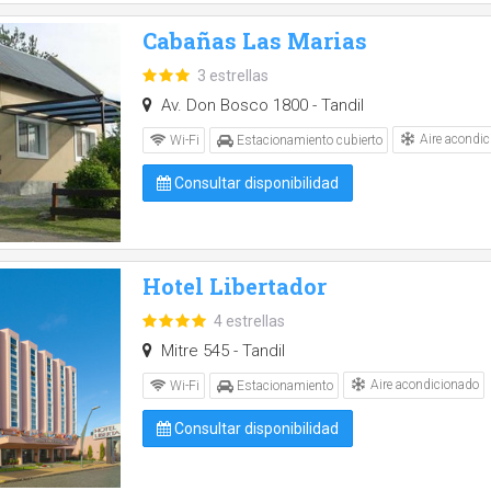
Cabañas Las Marias
3 estrellas
Av. Don Bosco 1800 - Tandil
Aire acondic
Wi-Fi
Estacionamiento cubierto
Consultar disponibilidad
Hotel Libertador
4 estrellas
Mitre 545 - Tandil
Aire acondicionado
Wi-Fi
Estacionamiento
Consultar disponibilidad