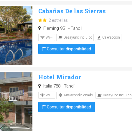
Cabañas De las Sierras
2 estrellas
Fleming 951 - Tandil
Wi-Fi
Desayuno incluido
Calefacción
Consultar disponibilidad
Hotel Mirador
Italia 788 - Tandil
Aire acondicionado
Wi-Fi
Desayuno incluido
Consultar disponibilidad