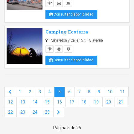
Consultar disponibilidad
Camping Ecoterra
Pueyrredón y Calle 157. - Olavarría
Consultar disponibilidad
1
2
3
4
5
6
7
8
9
10
11
12
13
14
15
16
17
18
19
20
21
22
23
24
25
Página 5 de 25