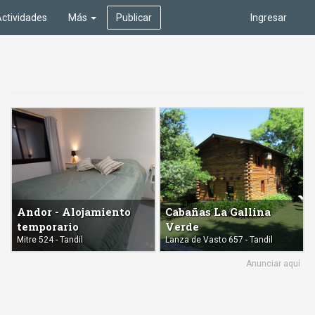
ctividades
Más
Publicar
Ingresar
Andor - Alojamiento
Cabañas La Gallina
temporario
Verde
Mitre 524 - Tandil
Lanza de Vasto 657 - Tandil
Anunciar aquí