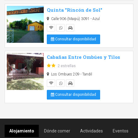
Quinta "Rincón de Sol"
Calle 906 (Maipú) 3091 - Azul
Consultar disponibilidad
Cabañas Entre Ombúes y Tilos
2 estrellas
Los Ombues 209 - Tandil
Consultar disponibilidad
Alojamiento
Dónde comer
Actividades
Eventos