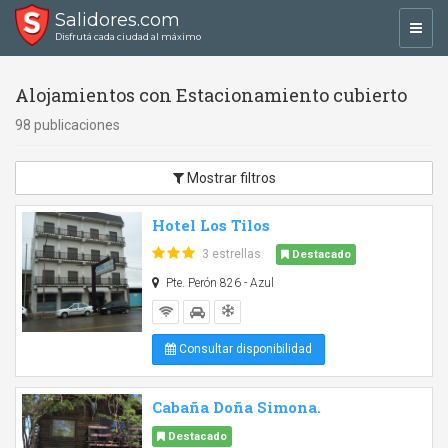
Salidores.com
Toggl
Disfrutá cada ciudad al máximo
navig
Alojamientos con Estacionamiento cubierto
98 publicaciones
Mostrar filtros
Hotel Los Tilos
3 estrellas
Destacado
Pte. Perón 826 - Azul
Consultar disponibilidad
Cabaña Doña Simona.
Destacado