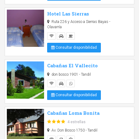
Hotel Las Sierras
Ruta 226 y Acceso a Sierras Bayas -
Olavarría
Consultar disponibilidad
Cabañas El Vallecito
don bosco 1901 - Tandil
Consultar disponibilidad
Cabañas Loma Bonita
4 estrellas
Av. Don Bosco 1750 - Tandil