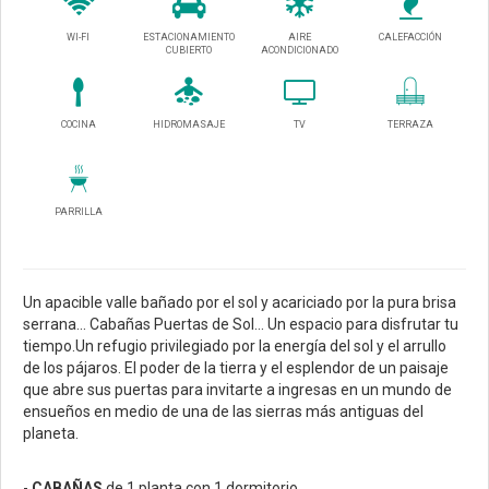
WI-FI
ESTACIONAMIENTO
AIRE
CALEFACCIÓN
CUBIERTO
ACONDICIONADO
COCINA
HIDROMASAJE
TV
TERRAZA
PARRILLA
Un apacible valle bañado por el sol y acariciado por la pura brisa
serrana... Cabañas Puertas de Sol... Un espacio para disfrutar tu
tiempo.Un refugio privilegiado por la energía del sol y el arrullo
de los pájaros. El poder de la tierra y el esplendor de un paisaje
que abre sus puertas para invitarte a ingresas en un mundo de
ensueños en medio de una de las sierras más antiguas del
planeta.
-
CABAÑAS
de 1 planta con 1 dormitorio.