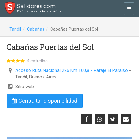
Salidores.com
Toggl
Disfrutá cada ciudad al máximo
navig
Tandil
Cabañas
Cabañas Puertas del Sol
Cabañas Puertas del Sol
4 estrellas
Acceso Ruta Nacional 226 Km 160,8 - Paraje El Paraíso
-
Tandil, Buenos Aires
Sitio web
Consultar disponibilidad