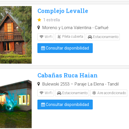
Complejo Levalle
1 estrella
Moreno y Loma Valentina - Carhué
Pileta cubierta
Wi-Fi
Estacionamiento
Consultar disponibilidad
Cabañas Ruca Haian
Bulewski 2553 – Paraje La Elena - Tandil
Aire acondicionado
Wi-Fi
Estacionamiento
Consultar disponibilidad