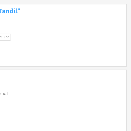
Tandil"
cluido
ndil