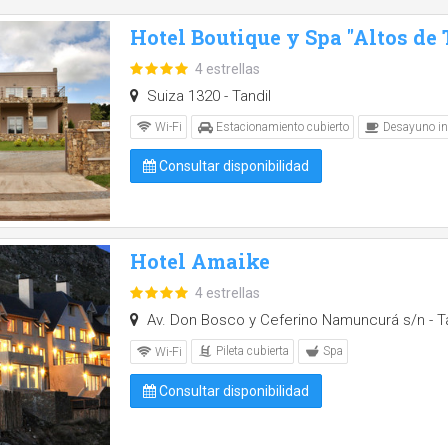
Hotel Boutique y Spa "Altos de 
4 estrellas
Suiza 1320 - Tandil
Wi-Fi
Estacionamiento cubierto
Desayuno in
Consultar disponibilidad
Hotel Amaike
4 estrellas
Av. Don Bosco y Ceferino Namuncurá s/n - Ta
Pileta cubierta
Spa
Wi-Fi
Consultar disponibilidad