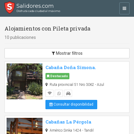
Salidores.com
Toggl
Disfrutá cada ciudad al máximo
navig
Alojamientos con Pileta privada
10 publicaciones
Mostrar filtros
Cabaña Doña Simona.
Destacado
Ruta provincial 51 Nro 3062 - Azul
Consultar disponibilidad
Cabañas La Pérgola
Américo Sinka 1424 - Tandil