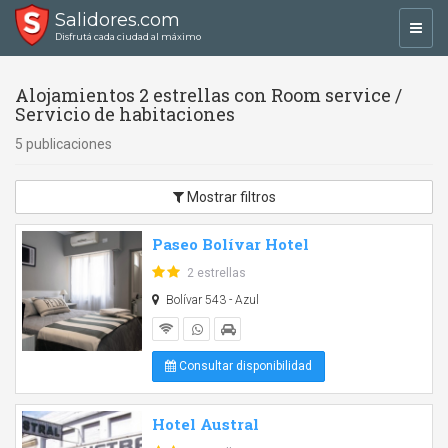
Salidores.com
Toggl
Disfrutá cada ciudad al máximo
navig
Alojamientos 2 estrellas con Room service /
Servicio de habitaciones
5 publicaciones
Mostrar filtros
Paseo Bolívar Hotel
2 estrellas
Bolívar 543 - Azul
Consultar disponibilidad
Hotel Austral