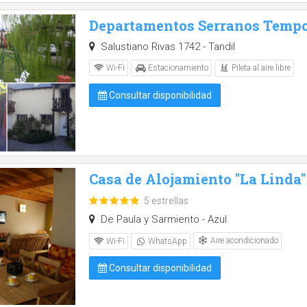
Departamentos Serranos Tempo
Salustiano Rivas 1742 - Tandil
Pileta al aire libre
Wi-Fi
Estacionamiento
Consultar disponibilidad
Casa de Alojamiento "La Linda"
5 estrellas
De Paula y Sarmiento - Azul
Aire acondicionado
Wi-Fi
WhatsApp
Consultar disponibilidad