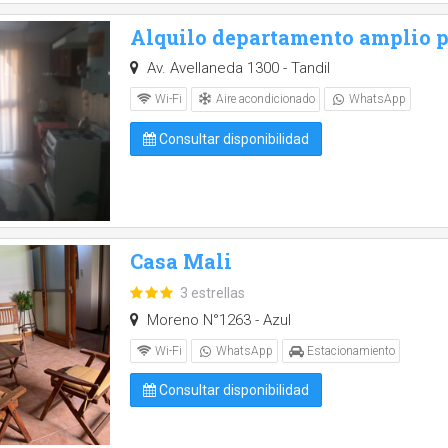
Alquilo departamento amplio p
Av. Avellaneda 1300 - Tandil
Aire acondicionado
Wi-Fi
WhatsApp
Consultar disponibilidad
Casa Mali
3 estrellas
Moreno N°1263 - Azul
Wi-Fi
WhatsApp
Estacionamiento
Consultar disponibilidad