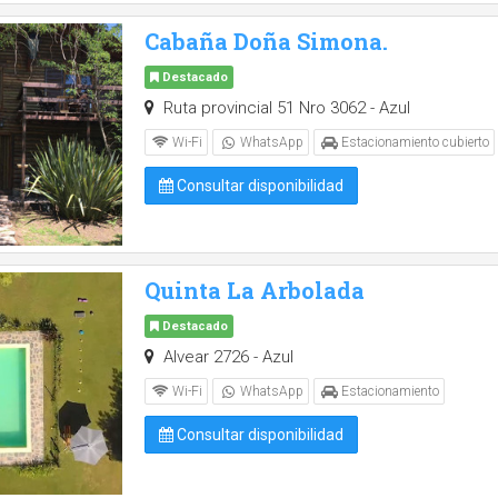
Cabaña Doña Simona.
Destacado
Ruta provincial 51 Nro 3062 - Azul
Wi-Fi
WhatsApp
Estacionamiento cubierto
Consultar disponibilidad
Quinta La Arbolada
Destacado
Alvear 2726 - Azul
Wi-Fi
WhatsApp
Estacionamiento
Consultar disponibilidad