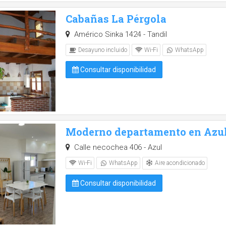
Cabañas La Pérgola
Américo Sinka 1424 - Tandil
Desayuno incluido
Wi-Fi
WhatsApp
Consultar disponibilidad
Moderno departamento en Azu
Calle necochea 406 - Azul
Aire acondicionado
Wi-Fi
WhatsApp
Consultar disponibilidad