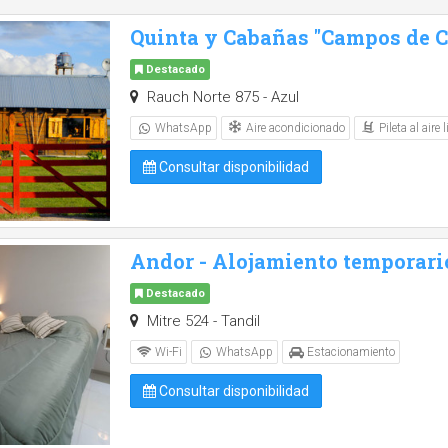
Quinta y Cabañas "Campos de Ca
Destacado
Rauch Norte 875 - Azul
Aire acondicionado
Pileta al aire l
WhatsApp
Consultar disponibilidad
Andor - Alojamiento temporari
Destacado
Mitre 524 - Tandil
Wi-Fi
WhatsApp
Estacionamiento
Consultar disponibilidad