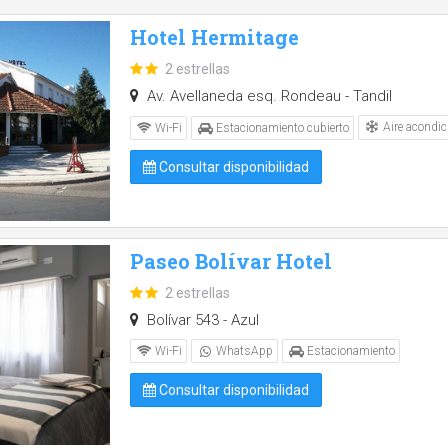
Hotel Hermitage
2 estrellas
Av. Avellaneda esq. Rondeau - Tandil
Aire acondic
Wi-Fi
Estacionamiento cubierto
Consultar disponibilidad
Paseo Bolívar Hotel
2 estrellas
Bolívar 543 - Azul
Wi-Fi
WhatsApp
Estacionamiento
Consultar disponibilidad