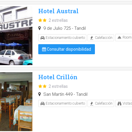
Hotel Austral
2 estrellas
9 de Julio 725 - Tandil
Room s
Estacionamiento cubierto
Calefacción
Consultar disponibilidad
Hotel Crillón
2 estrellas
San Martín 449 - Tandil
Estacionamiento cubierto
Calefacción
Vista