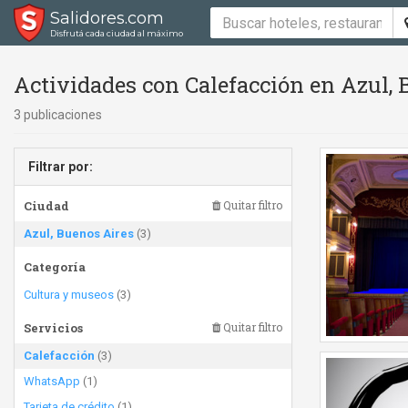
Salidores.com
Disfrutá cada ciudad al máximo
Actividades con Calefacción en Azul, 
3 publicaciones
Filtrar por:
Ciudad
Quitar filtro
Azul, Buenos Aires
(3)
Categoría
Cultura y museos
(3)
Servicios
Quitar filtro
Calefacción
(3)
WhatsApp
(1)
Tarjeta de crédito
(1)