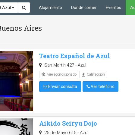
Azul
Alojamiento
Dónde comer
Eventos
Ac
Buenos Aires
Teatro Español de Azul
San Martín 427 - Azul
Aire acondicionado
Calefacción
Enviar consulta
Ver teléfono
Aikido Seiryu Dojo
25 de Mayo 615 - Azul