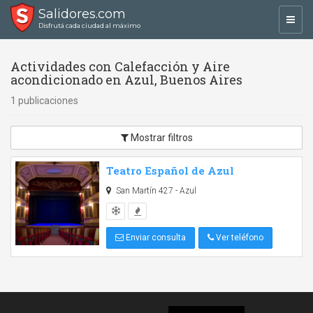
Salidores.com
Toggl
Disfrutá cada ciudad al máximo
navig
Actividades con Calefacción y Aire
acondicionado en Azul, Buenos Aires
1 publicaciones
Mostrar filtros
Teatro Español de Azul
San Martín 427 - Azul
Enviar consulta
Ver teléfono