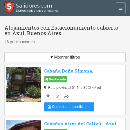
Salidores.com
Toggl
Disfrutá cada ciudad al máximo
navig
Alojamientos con Estacionamiento cubierto
en Azul, Buenos Aires
26 publicaciones
Mostrar filtros
Cabaña Doña Simona.
Destacado
Ruta provincial 51 Nro 3062 - Azul
Consultar disponibilidad
Cabañas Aires del Callvú - Azul